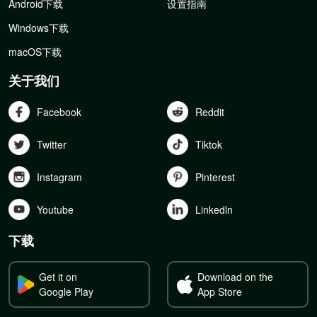
Android下载
设置指南
Windows下载
macOS下载
关于我们
Facebook
Reddit
Twitter
Tiktok
Instagram
Pinterest
Youtube
Linkedln
下载
Get it on
Download on the
Google Play
App Store